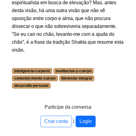
espiritualista em busca de elevação? Mas, antes
desta visão, há uma outra visão que não vê
oposição entre corpo e alma, que não procura
dissecar o que não sobreviveria separadamente.
Se eu cair no chão, levanto-me com a ajuda do
chão
, é a frase da tradição Shakta que resume esta
visão.
inteligencia-corporal
meditacion-y-cuerpo
conexion-mente-cuerpo
bienestar-integral
desarrollo-personal
More information about inteligencia-corporal at /a/decana/
More information about meditacion-y-cuerpo at /a/decana/
More information about conexion-mente-cuerpo at /a/decan
Participe da conversa
More information about bienestar-integral at /a/decana/blo
|
More information about desarrollo-personal at /a/decana/b
Criar conta
Login