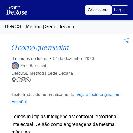
Criar conta
Log in
DeROSE Method | Sede Decana
O corpo que medita
Publicado no
-
3 minutos de leitura
17 de dezembro 2023
Yael Barcesat
DeROSE Method | Sede Decana
Texto traduzido automaticamente.
Veja o texto original em
Español
Temos múltiplas inteligências: corporal, emocional,
intelectual... e são como engrenagens da mesma
máquina.