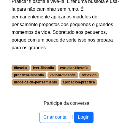
Praticar filosofia é vivê-la. É ter uma bússola e usá-
la para não caminhar sem rumo. É
permanentemente aplicar os modelos de
pensamento propostos aos pequenos e grandes
momentos da vida. Sobretudo aos pequenos,
porque com um pouco de sorte isso nos prepara
para os grandes.
filosofia
leer-filosofia
estudiar-filosofia
practicar-filosofia
vivir-la-filosofia
reflexion
modelos-de-pensamiento
aplicacion-practica
More information about filosofia at /a/cervino/blog/pt/tags/
More information about leer-filosofia at /a/cervino/blog/pt/
More information about estudiar-filosofia at /a/cervino/blog
Participe da conversa
More information about practicar-filosofia at /a/cervino/blo
|
More information about vivir-la-filosofia at /a/cervino/blog/
Criar conta
Login
More information about reflexion at /a/cervino/blog/pt/tags
More information about modelos-de-pensamiento at /a/cerv