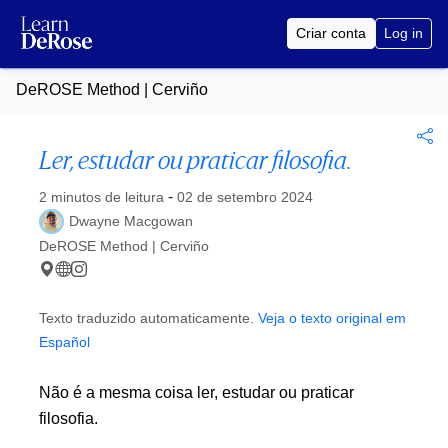
Criar conta
Log in
DeROSE Method | Cerviño
Ler, estudar ou praticar filosofia.
Publicado no
-
2 minutos de leitura
02 de setembro 2024
Dwayne Macgowan
DeROSE Method | Cerviño
Texto traduzido automaticamente.
Veja o texto original em
Español
Não é a mesma coisa ler, estudar ou praticar
filosofia.