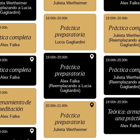
ieta Wertheimer
Julieta Wertheimer
Alex Falke
plazando a Lucia
Gagliardini)
19:00h-20:00h
19:00h-20:00h
9:00h
Práctica
Práctica com
preparatoria
Julieta Werthe
tica completa
(Reemplazando a
Lucia Gagliardini
Alex Falke
Gagliardini
19:00h-20:00h
9:00h
19:00h-20:00h
Práctica
tica completa
Práctica com
preparatoria
Alex Falke
Julieta Werthe
Alex Falke
(Reemplazando a
(Reemplazando a Lucia
Gagliardini
Gagliardini)
0:00h
19:00h-20:00h
enamiento de
20:00h-21:00h
editación
Teórica: arma
Práctica
Alex Falke
una prácti
preparatoria
Alex Falke
Julieta Wertheimer
0:00h