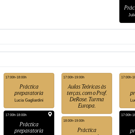
Prác
Jul
17:00h-18:00h
17:00h-19:00h
17:00h-1
Práctica
Aulas Teóricas às
preparatoria
terças, com o Prof.
pr
DeRose. Turma
Lucia Gagliardini
Lu
Europa.
17:00h-18:00h
17:00h-1
18:00h-19:00h
Práctica
Práctica
preparatoria
pr