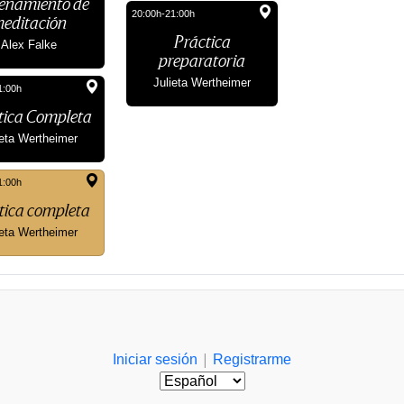
enamiento de
20:00h-21:00h
editación
Práctica
Alex Falke
preparatoria
Julieta Wertheimer
1:00h
tica Completa
ieta Wertheimer
1:00h
tica completa
ieta Wertheimer
|
Iniciar sesión
Registrarme