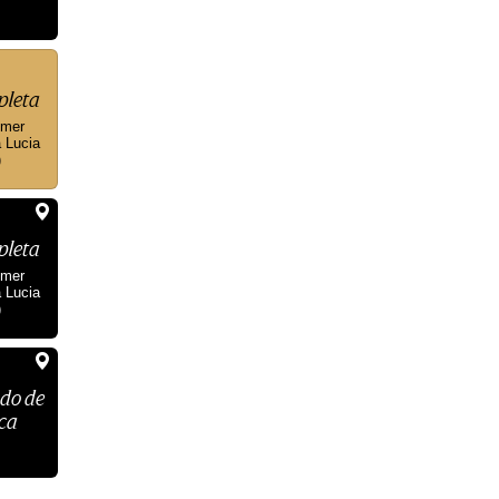
pleta
imer
 Lucia
)
pleta
imer
 Lucia
)
do de
ca