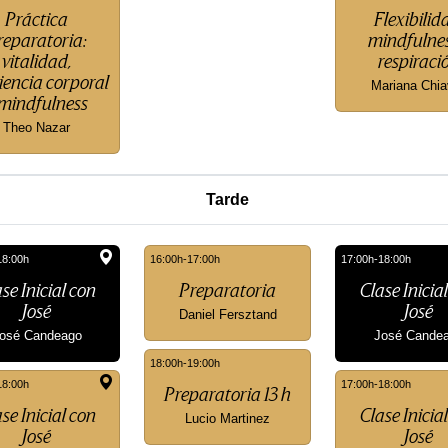
Práctica
Flexibilid
reparatoria:
mindfulnes
vitalidad,
respiraci
iencia corporal
Mariana Chia
 mindfulness
Theo Nazar
Tarde
18:00h
16:00h-17:00h
17:00h-18:00h
se Inicial con
Preparatoria
Clase Inicia
José
José
Daniel Fersztand
osé Candeago
José Cande
18:00h-19:00h
18:00h
17:00h-18:00h
Preparatoria 13 h
se Inicial con
Clase Inicia
Lucio Martinez
José
José