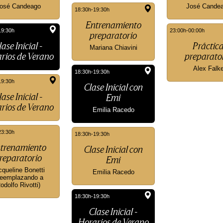
osé Candeago
José Cande
18:30h-19:30h
Entrenamiento
19:30h
23:00h-00:00h
preparatorio
lase Inicial -
Práctic
Mariana Chiavini
rios de Verano
preparato
Alex Falk
18:30h-19:30h
19:30h
Clase Inicial con
lase Inicial -
Emi
rios de Verano
Emilia Racedo
23:30h
18:30h-19:30h
trenamiento
Clase Inicial con
reparatorio
Emi
cqueline Bonetti
Emilia Racedo
eemplazando a
odolfo Rivotti)
18:30h-19:30h
Clase Inicial -