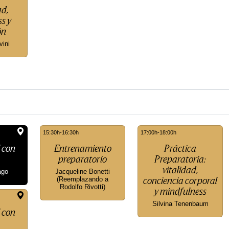
ad,
s y
ón
vini
15:30h-16:30h
17:00h-18:00h
l con
Entrenamiento
Práctica
preparatorio
Preparatoria:
vitalidad,
ago
Jacqueline Bonetti
(Reemplazando a
conciencia corporal
Rodolfo Rivotti)
y mindfulness
Silvina Tenenbaum
l con