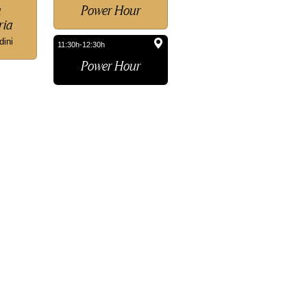
0h 'Práctica preparatoria'
a
Power Hour
ria
dini
11:30h-12:30h
Power Hour
e Inicial - Horarios de Verano' y 20:00h 'Clase Inicial con Adria
erano'
e Inicial - Horarios de Verano' y 20:00h 'Clase Inicial con Adria