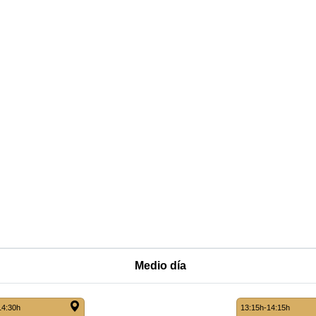
Medio día
14:30h
13:15h-14:15h