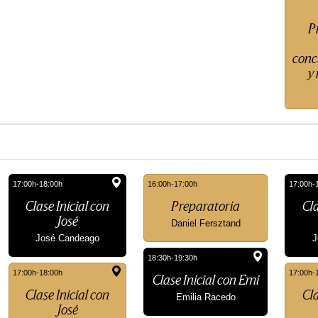
P
conc
y
17:00h-18:00h
16:00h-17:00h
17:00h-
Clase Inicial con
Preparatoria
Cla
José
Daniel Fersztand
José Candeago
J
18:30h-19:30h
17:00h-18:00h
17:00h-
Clase Inicial con Emi
Clase Inicial con
Cla
Emilia Racedo
José