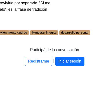
eviviría por separado. “Si me
o”, es la frase de tradición
exion-mente-cuerpo
bienestar-integral
desarrollo-personal
 at /blog/es/tags/1541.
 at /blog/es/tags/3238.
po at /blog/es/tags/3239.
Participá de la conversación
 /blog/es/tags/3163.
|
at /blog/es/tags/2520.
Registrarme
Iniciar sesión