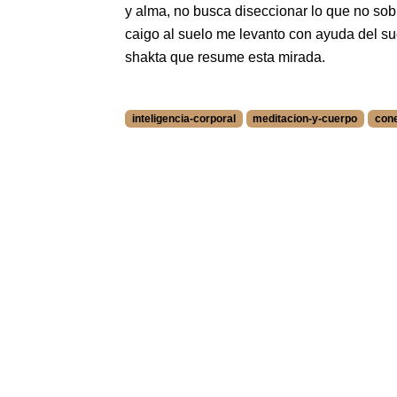
y alma, no busca diseccionar lo que no sobr
caigo al suelo me levanto con ayuda del suel
shakta que resume esta mirada.
inteligencia-corporal
meditacion-y-cuerpo
con
More information about inteligencia-corporal
More information about meditacion-y-cuerpo
More information about conexion-mente-cuer
More information about bienestar-integral at
More information about desarrollo-personal 