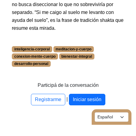
no busca diseccionar lo que no sobreviviría por
separado. “Si me caigo al suelo me levanto con
ayuda del suelo”, es la frase de tradición shakta que
resume esta mirada.
inteligencia-corporal
meditacion-y-cuerpo
conexion-mente-cuerpo
bienestar-integral
desarrollo-personal
More information about inteligencia-corporal at /blog/es/t
More information about meditacion-y-cuerpo at /blog/es/ta
More information about conexion-mente-cuerpo at /blog/es
Participá de la conversación
More information about bienestar-integral at /blog/es/tags
|
More information about desarrollo-personal at /blog/es/ta
Registrarme
Iniciar sesión