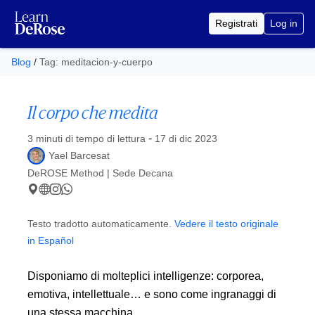
Registrati
Log in
Blog
/
Tag: meditacion-y-cuerpo
Il corpo che medita
Pubblicato su
-
3 minuti di tempo di lettura
17 di dic 2023
Yael Barcesat
DeROSE Method | Sede Decana
Testo tradotto automaticamente.
Vedere il testo originale
in Español
Disponiamo di molteplici intelligenze: corporea,
emotiva, intellettuale… e sono come ingranaggi di
una stessa macchina.