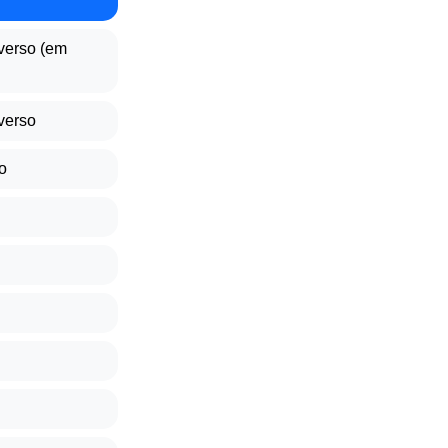
verso (em
verso
o