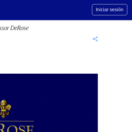
Iniciar sesión
essor DeRose