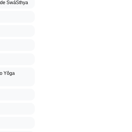
a de SwáSthya
do Yôga